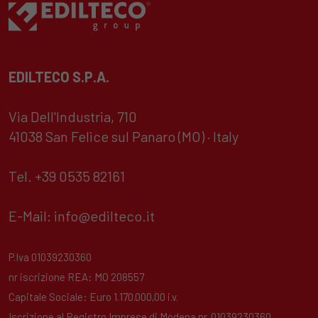
EDILTECO S.P.A.
Via Dell'Industria, 710
41038 San Felice sul Panaro (MO) · Italy
Tel. +39 0535 82161
E-Mail:
info@edilteco.it
P.Iva 01039230360
nr iscrizione REA: MO 208557
Capitale Sociale: Euro 1.170.000,00 i.v.
Iscrizione al Registro Imprese di Modena nr. 01039230360