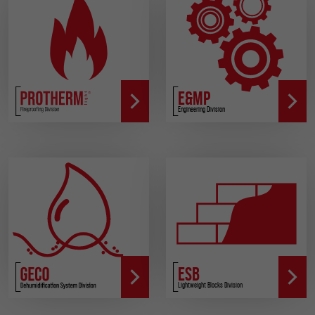
E&MP
Engineering Division
ESB
Lightweight Blocks Division