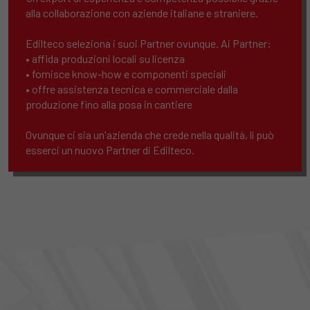
alla collaborazione con aziende italiane e straniere.
Edilteco seleziona i suoi Partner ovunque. Ai Partner:
• affida produzioni locali su licenza
• fornisce know-how e componenti speciali
• offre assistenza tecnica e commerciale dalla
produzione fino alla posa in cantiere
Ovunque ci sia un'azienda che crede nella qualità, lì può
esserci un nuovo Partner di Edilteco.