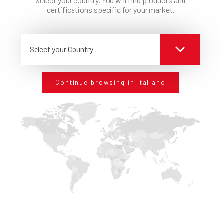
Select your country. You will find products and
certifications specific for your market.
Rispetto di leggi, di regolamenti, di contratti di lavoro ed altre
disposizioni siano esse locali, statali o europee, e rifiuto di ogni
infiltrazione mafiosa e malavitosa.
Select your Country
CONSAPEVOLEZZA
della qualità dei prodotti e della loro efficienza e della
professionalità del personale.
Continue browsing in italiano
COLLABORAZIONE
Coinvolgere i fornitori in merito ai valori fondamentali
dell’azienda e i partner nazionali ed internazionali e nella
diffusione della nostra tecnologia.
COMPETENZA E DISPONIBILITÀ
del proprio personale.
OBIETTIVI