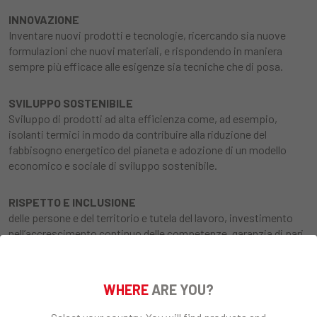
INNOVAZIONE
Inventare nuovi prodotti e tecnologie, ricercando sia nuove
formulazioni che nuovi materiali, e rispondendo in maniera
sempre più efficace alle esigenze sia tecniche che di posa.
SVILUPPO SOSTENIBILE
Sviluppo di prodotti ad alta efficienza come, ad esempio,
isolanti termici in modo da contribuire alla riduzione del
fabbisogno energetico del pianeta e adozione di un modello
economico e sociale di sviluppo sostenibile.
RISPETTO E INCLUSIONE
delle persone e del territorio e tutela del lavoro, investimento
nell’accrescimento continuo delle competenze, garanzia di pari
opportunità e di trattamento senza discriminazione alcuna di
sesso, razza o credo religioso, conciliazione dei tempi di vita e
di lavoro, meritocrazia.
WHERE
ARE YOU?
LEGALITÀ E TRASPARENZA