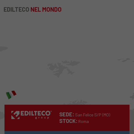
EDILTECO
NEL MONDO
SEDE:
San Felice S/P (MO)
STOCK:
Roma