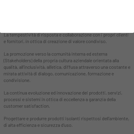
L’anticipazione, la soddisfazione e la tensione al superamento
delle differenti aspettative degli Stakeholder interni ed esterni in
tutto il mondo, beneficiando dell’elevata competenza e
professionalità delle proprie persone.
La tempestività di risposta e collaborazione con i propri clienti
e fornitori, in ottica di creazione di valore condiviso.
La promozione verso la comunità interna ed esterna
(Stakeholders) della propria cultura aziendale orientata alla
qualità, all’inclusività, all’etica, diffusa attraverso una costante e
mirata attività di dialogo, comunicazione, formazione e
condivisione.
La continua evoluzione ed innovazione dei prodotti, servizi,
processi e sistemi in ottica di eccellenza a garanzia della
customer satisfaction.
Progettare e produrre prodotti isolanti rispettosi dell’ambiente,
di alta efficienza e sicurezza d’uso.