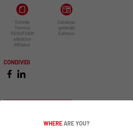
Scheda
Catalogo
Tecnica
generale
REGUFOAM
Edilteco
vibration
680plus
CONDIVIDI
RICHIEDI INFORMAZIONI
WHERE
ARE YOU?