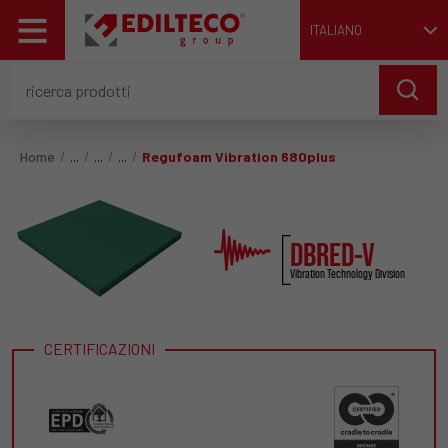
ITALIANO
Home
Regufoam Vibration 680plus
DBRED-V
Vibration Technology Division
CERTIFICAZIONI