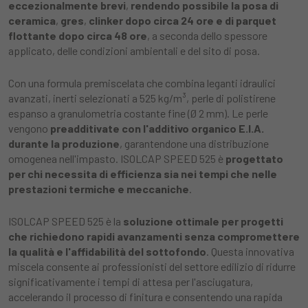
eccezionalmente brevi
,
rendendo possibile la posa di
ceramica
,
gres
,
clinker dopo circa 24 ore e di parquet
flottante dopo circa 48 ore
, a seconda dello spessore
applicato, delle condizioni ambientali e del sito di posa.
Con una formula premiscelata che combina leganti idraulici
avanzati, inerti selezionati a 525 kg/m³, perle di polistirene
espanso a granulometria costante fine (Ø 2 mm). Le perle
vengono
preadditivate con l'additivo organico E.I.A.
durante la produzione
, garantendone una distribuzione
omogenea nell'impasto. ISOLCAP SPEED 525 è
progettato
per chi necessita di efficienza sia nei tempi che nelle
prestazioni termiche e meccaniche
.
ISOLCAP SPEED 525 è la
soluzione ottimale per progetti
che richiedono rapidi avanzamenti senza compromettere
la qualità e l'affidabilità del sottofondo
. Questa innovativa
miscela consente ai professionisti del settore edilizio di ridurre
significativamente i tempi di attesa per l'asciugatura,
accelerando il processo di finitura e consentendo una rapida