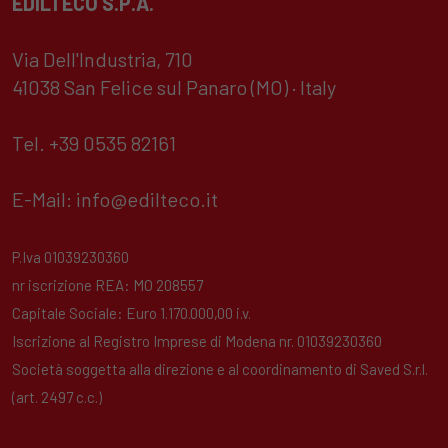
EDILTECO S.P.A.
Via Dell'Industria, 710
41038 San Felice sul Panaro (MO) · Italy
Tel. +39 0535 82161
E-Mail:
info@edilteco.it
P.Iva 01039230360
nr iscrizione REA: MO 208557
Capitale Sociale: Euro 1.170.000,00 i.v.
Iscrizione al Registro Imprese di Modena nr. 01039230360
Società soggetta alla direzione e al coordinamento di Saved S.r.l.
(art. 2497 c.c.)