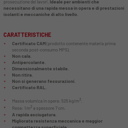
prosecuzione dei lavori.
Ideale per ambienti che
necessitano di una rapida messa in opera e di prestazioni
isolanti e meccaniche di alto livello
.
CARATTERISTICHE
Certificato CAM
(prodotto contenente materia prima
seconda post-consumo MPS).
Non cala.
Antipercolante.
Dimensionalmente stabile.
Non ritira.
Non si generano fessurazioni.
Certificato RAL.
3
Massa volumica in opera: 525 kg/m
.
2
Resa: 1 m
a spessore 7 cm.
A rapida asciugatura
.
Migliorata resistenza meccanica e maggior
compattezza superficiale
.