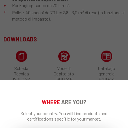
Packaging: sacco da 70 L resi.
3
Pallet: 40 sacchi da 70 L = 2,8 - 3,0 m
di resa (in funzione al
metodo di impasto).
DOWNLOADS
Scheda
Voce di
Catalogo
Tecnica
Capitolato
generale
ISOLCAP
ISOLCAP
Edilteco
SPEED 525 -
SPEED 525
CAM
WHERE
ARE YOU?
Select your country. You will find products and
LINEE GUIDA SUL
certifications specific for your market.
TRATTAMENTO
DELLE