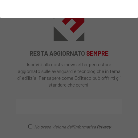
RESTA AGGIORNATO
SEMPRE
Iscriviti alla nostra newsletter per restare
aggiornato sulle avanguardie tecnologiche in tema
di edilizia. Per sapere come Edilteco può offrirti gli
standard che cerchi.
Ho preso visione dell’informativa
Privacy