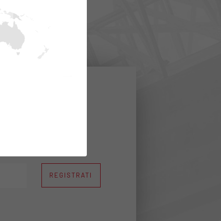
ulle
ere come
REGISTRATI