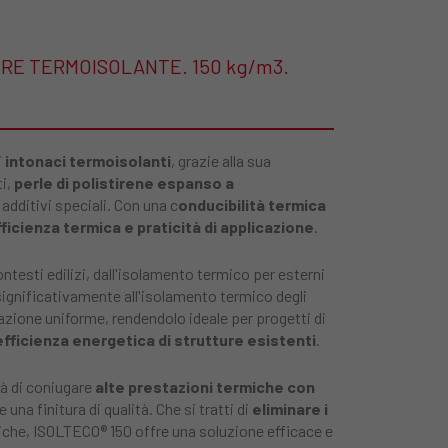
RE TERMOISOLANTE. 150 kg/m3.
i
intonaci termoisolanti
, grazie alla sua
ti,
perle di polistirene espanso a
 additivi speciali. Con una c
onducibilità termica
icienza termica e praticità di applicazione
.
ontesti edilizi, dall'isolamento termico per esterni
 significativamente all'isolamento termico degli
zione uniforme, rendendolo ideale per progetti di
fficienza energetica di strutture esistenti
.
tà di coniugare
alte prestazioni termiche con
e una finitura di qualità. Che si tratti di
eliminare i
iche, ISOLTECO® 150 offre una soluzione efficace e