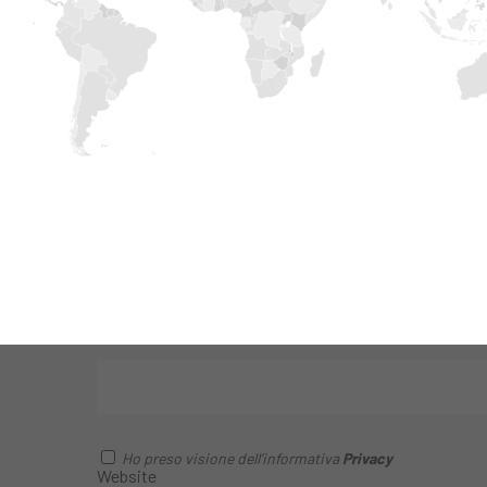
RESTA AGGIORNATO
SEMPRE
Iscriviti alla nostra newsletter per restare aggiornato s
avanguardie tecnologiche in tema di edilizia. Per sap
Edilteco può offrirti gli standard che cerchi.
Ho preso visione dell’informativa
Privacy
Website