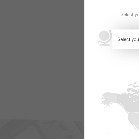
Select yo
Select you