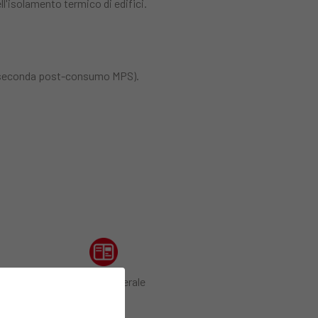
l'isolamento termico di edifici.
 seconda post-consumo MPS).
Catalogo generale
Edilteco