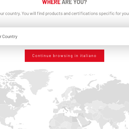
WHERE
ARE YOU?
ur country. You will find products and certifications specific for yo
LINEE GUIDA SUL
TRATTAMENTO DELLE
MICROPLASTICHE
(SPM)
r Country
CONDIVIDI
Continue browsing in italiano
RICHIEDI INFORMAZIONI