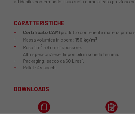
affidabile, confermando il suo ruolo come alleato prezioso nel
CARATTERISTICHE
Certificato CAM
(prodotto contenente materia prima
3
Massa volumica in opera:
150 kg/m
.
2
Resa 1 m
a 6 cm di spessore.
Altri spessori/rese disponibili in scheda tecnica.
Packaging: sacco da 60 L resi.
Pallet: 44 sacchi.
DOWNLOADS
Scheda Tecnica
Voce di Capitolato
ISOLTECO® 150 - CAM
ISOLTECO® 150