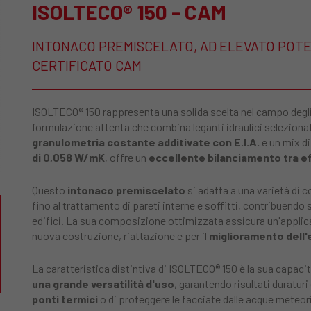
ISOLTECO® 150 - CAM
INTONACO PREMISCELATO, AD ELEVATO POTE
CERTIFICATO CAM
ISOLTECO® 150 rappresenta una solida scelta nel campo degl
formulazione attenta che combina leganti idraulici seleziona
granulometria costante additivate con E.I.A.
e un mix di
di 0,058 W/mK
, offre un
eccellente bilanciamento tra eff
Questo
intonaco premiscelato
si adatta a una varietà di c
fino al trattamento di pareti interne e soffitti, contribuendo
edifici. La sua composizione ottimizzata assicura un'applica
nuova costruzione, riattazione e per il
miglioramento dell'e
La caratteristica distintiva di ISOLTECO® 150 è la sua capaci
una grande versatilità d'uso
, garantendo risultati duraturi 
ponti termici
o di proteggere le facciate dalle acque meteor