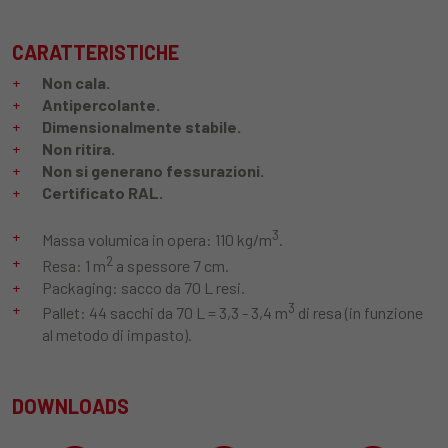
CARATTERISTICHE
Non cala.
Antipercolante.
Dimensionalmente stabile.
Non ritira.
Non si generano fessurazioni.
Certificato RAL.
3
Massa volumica in opera: 110 kg/m
.
2
Resa: 1 m
a spessore 7 cm.
Packaging: sacco da 70 L resi.
3
Pallet: 44 sacchi da 70 L = 3,3 - 3,4 m
di resa (in funzione
al metodo di impasto).
DOWNLOADS