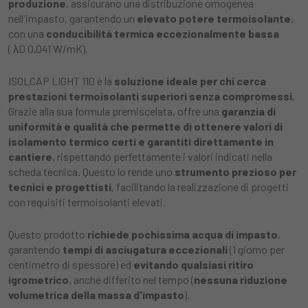
produzione
, assicurano una distribuzione omogenea
nell'impasto, garantendo un
elevato potere termoisolante
,
con una
conducibilità termica eccezionalmente bassa
( λ
D
0,041 W/mK).
ISOLCAP LIGHT 110 è la
soluzione ideale per chi cerca
prestazioni termoisolanti superiori senza compromessi
.
Grazie alla sua formula premiscelata, offre una
garanzia di
uniformità e qualità che permette di ottenere valori di
isolamento termico certi e garantiti direttamente in
cantiere
, rispettando perfettamente i valori indicati nella
scheda tecnica. Questo lo rende uno
strumento prezioso per
tecnici e progettisti
, facilitando la realizzazione di progetti
con requisiti termoisolanti elevati.
Questo prodotto
richiede pochissima acqua di impasto
,
garantendo
tempi di asciugatura eccezionali
(1 giorno per
centimetro di spessore) ed
evitando qualsiasi ritiro
igrometrico
, anche differito nel tempo (
nessuna riduzione
volumetrica della massa d'impasto
).