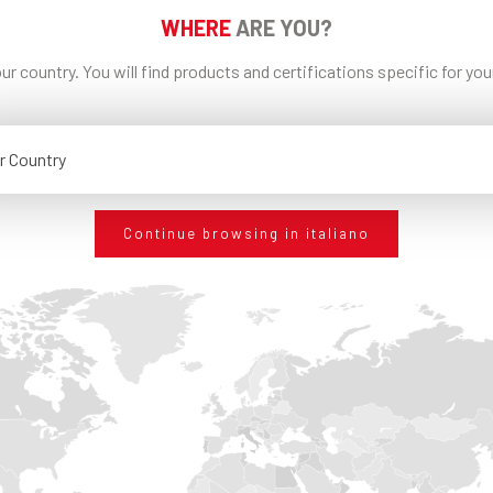
WHERE
ARE YOU?
ur country. You will find products and certifications specific for yo
r Country
Continue browsing in italiano
RESTA AGGIORNATO
SEMPRE
Iscriviti alla nostra newsletter per restare aggiornato s
avanguardie tecnologiche in tema di edilizia. Per sap
Edilteco può offrirti gli standard che cerchi.