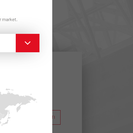
ur market.
ulle
ere come
REGISTRATI