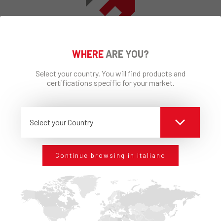
WHERE
ARE YOU?
RESTA AGGIORNATO
SEMPRE
Select your country. You will find products and
Iscriviti alla nostra newsletter per restare
certifications specific for your market.
aggiornato sulle avanguardie tecnologiche in tema
di edilizia. Per sapere come Edilteco può offrirti gli
standard che cerchi.
Select your Country
Continue browsing in italiano
Ho preso visione dell’informativa
Privacy
REGISTRATI