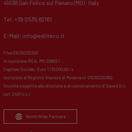
41038 San Felice sul Panaro (MO) · Italy
Tel. +39 0535 82161
E-Mail:
info@edilteco.it
P.Iva 01039230360
nr iscrizione REA: MO 208557
Capitale Sociale: Euro 1.170.000,00 i.v.
Iscrizione al Registro Imprese di Modena nr. 01039230360
Società soggetta alla direzione e al coordinamento di Saved S.r.l.
(art. 2497 c.c.)
World Wide Partners