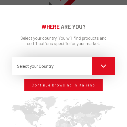
WHERE
ARE YOU?
RESTA AGGIORNATO
SEMPRE
Iscriviti alla nostra newsletter per restare
Select your country. You will find products and
certifications specific for your market.
aggiornato sulle avanguardie tecnologiche in tema
di edilizia. Per sapere come Edilteco può offrirti gli
standard che cerchi.
Select your Country
Continue browsing in italiano
Ho preso visione dell’informativa
Privacy
REGISTRATI