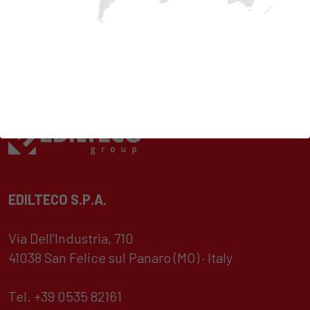
EDILTECO S.P.A.
Via Dell'Industria, 710
41038 San Felice sul Panaro (MO) · Italy
Tel. +39 0535 82161