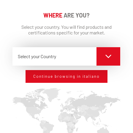
RESTA AGGIORNATO
SEMPRE
Iscriviti alla nostra newsletter per restare
WHERE
ARE YOU?
aggiornato sulle avanguardie tecnologiche in tema
di edilizia. Per sapere come Edilteco può offrirti gli
Select your country. You will find products and
certifications specific for your market.
standard che cerchi.
Select your Country
Ho preso visione dell’informativa
Privacy
Continue browsing in italiano
REGISTRATI