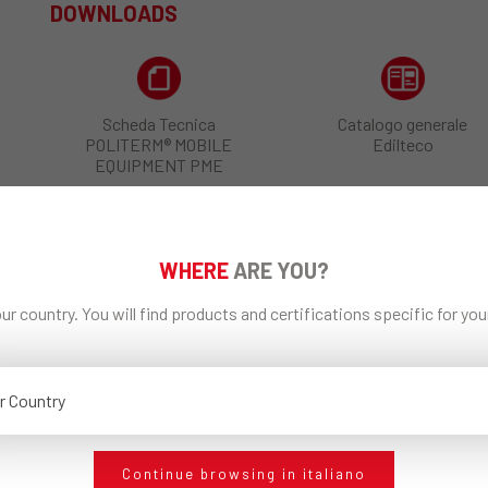
DOWNLOADS
Scheda Tecnica
Catalogo generale
POLITERM® MOBILE
Edilteco
EQUIPMENT PME
CONDIVIDI
WHERE
ARE YOU?
ur country. You will find products and certifications specific for yo
RICHIEDI INFORMAZIONI
r Country
Continue browsing in italiano