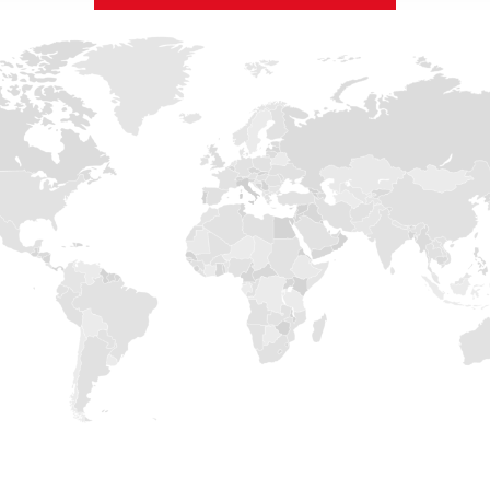
RESTA AGGIORNATO
SEMPRE
Iscriviti alla nostra newsletter per restare aggiornato s
avanguardie tecnologiche in tema di edilizia. Per sap
Edilteco può offrirti gli standard che cerchi.