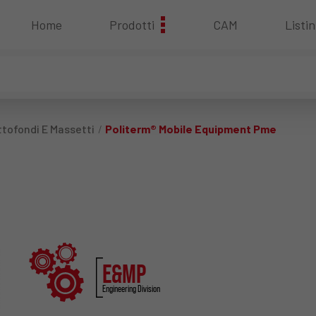
Home
Prodotti
CAM
Listin
ttofondi E Massetti
Politerm® Mobile Equipment Pme
E&MP
Engineering Division