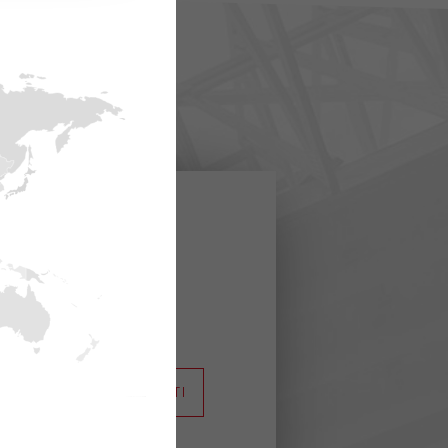
ulle
ere come
REGISTRATI