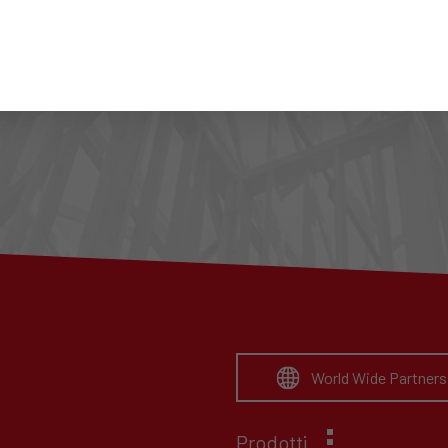
Ho preso visione dell’informativa
Privacy
Website
World Wide Partners
Prodotti