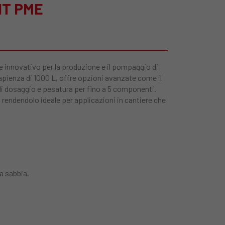
NT PME
nnovativo per la produzione e il pompaggio di
apienza di 1000 L, offre opzioni avanzate come il
di dosaggio e pesatura per fino a 5 componenti.
 rendendolo ideale per applicazioni in cantiere che
a sabbia.